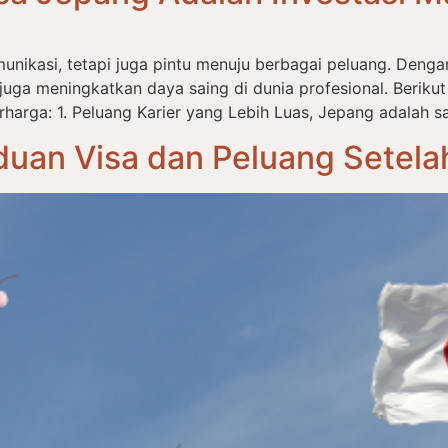
nikasi, tetapi juga pintu menuju berbagai peluang. Denga
uga meningkatkan daya saing di dunia profesional. Beriku
arga: 1. Peluang Karier yang Lebih Luas, Jepang adalah sa
duan Visa dan Peluang Setela